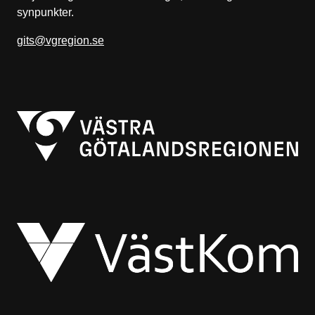
synpunkter.
gits@vgregion.se