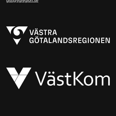
gits@vgregion.se