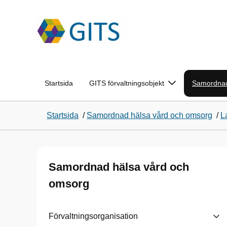
Startsida
GITS förvaltningsobjekt
Samordnad
Startsida
/
Samordnad hälsa vård och omsorg
/
L
Samordnad hälsa vård och
omsorg
Förvaltningsorganisation