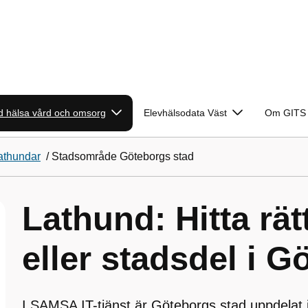
 hälsa vård och omsorg
Elevhälsodata Väst
Om GITS
athundar
/
Stadsområde Göteborgs stad
Lathund: Hitta rä
eller stadsdel i G
I SAMSA IT-tjänst är Göteborgs stad uppdelat 