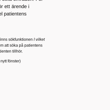
r ett ärende i
l patientens
 finns sökfunktionen
I vilket
 att söka på patientens
enten tillhör.
nytt fönster)
.