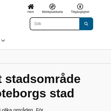
Hem
Webbplatskarta
Tillgänglighet
tt stadsområde
öteborgs stad
i olika områden. För