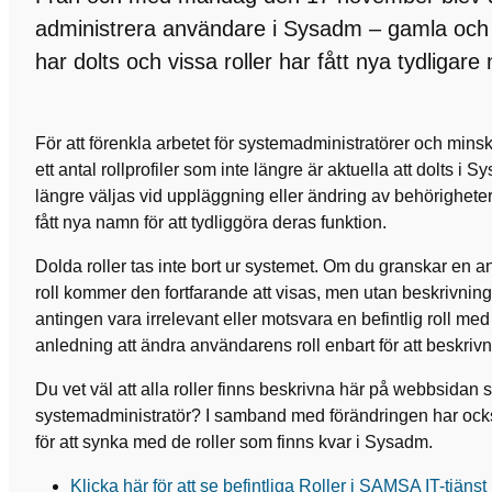
administrera användare i Sysadm – gamla och ir
har dolts och vissa roller har fått nya tydligar
För att förenkla arbetet för systemadministratörer och minska
ett antal rollprofiler som inte längre är aktuella att dolts i 
längre väljas vid uppläggning eller ändring av behörighete
fått nya namn för att tydliggöra deras funktion.
Dolda roller tas inte bort ur systemet. Om du granskar en
roll kommer den fortfarande att visas, men utan beskrivnin
antingen vara irrelevant eller motsvara en befintlig roll me
anledning att ändra användarens roll enbart för att beskri
Du vet väl att alla roller finns beskrivna här på webbsidan 
systemadministratör? I samband med förändringen har ock
för att synka med de roller som finns kvar i Sysadm.
Klicka här för att se befintliga Roller i SAMSA IT-tjänst