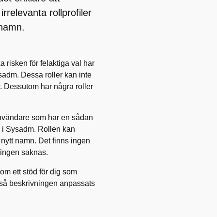
relevanta rollprofiler
e namn.
 risken för felaktiga val har
Sysadm. Dessa roller kan inte
r. Dessutom har några roller
 användare som har en sådan
g i Sysadm. Rollen kan
d nytt namn. Det finns ingen
vningen saknas.
som ett stöd för dig som
så beskrivningen anpassats