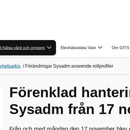
 hälsa vård och omsorg
Elevhälsodata Väst
Om GITS
yhetsarkiv
/
Förändringar Sysadm avseende rollprofiler
Förenklad hanterin
Sysadm från 17 
Från och med måndag den 17 november blev de