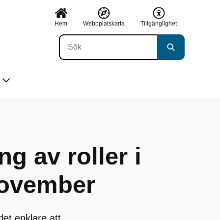
Hem
Webbplatskarta
Tillgänglighet
g av roller i
november
t enklare att